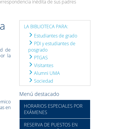
correspondencia inédita de sus padres
la
LA BIBLIOTECA PARA:
Estudiantes de grado
PDI y estudiantes de
ad de
posgrado
or la
PTGAS
Visitantes
Alumni UMA
Sociedad
Menú destacado
démico
HORARIOS ESPECIALES POR
ras en
EXÁMENES
RESERVA DE PUESTOS EN