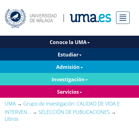
Menú
Conoce la UMA
Estudiar
Admisión
Investigación
Servicios
UMA
→
Grupo de investigación: CALIDAD DE VIDA E
INTERVEN...
→
SELECCIÓN DE PUBLICACIONES
→
Libros