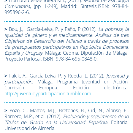
>
Hombrados-Mendieta M.I., (2013).
Manual de Psicología
Comunitaria
, (pp 1-249), Madrid: Síntesis.ISBN: 978-84-
995896-2-6.
>
Bou, J., García-Leiva, P. y Paño, P (2012).
La pobreza, la
igualdad de género y el medioambiente. Análisis de tres
Objetivos de Desarrollo del Milenio a través de procesos
de presupuestos participativos en República Dominicana,
España y Uruguay.
Málaga: Cedma. Diputación de Málaga.
Proyecto Parlocal. ISBN: 978-84-695-0848-0.
>
Falck, A., García-Leiva, P. y Rueda, L. (2012).
Juventud y
participación.
Málaga: Programa Juventud en Acción,
Comisión Europea. Edición electrónica:
http://juventudyparticipacion.tumblr.com
>
Pozo, C., Martos, M.J., Bretones, B., Cid, N., Alonso, E.,
Romero, M.P., et al. (2012).
Evaluación y seguimiento de lo
Títulos de Grado en la Universidad Española
. Editorial
Universidad de Almería.