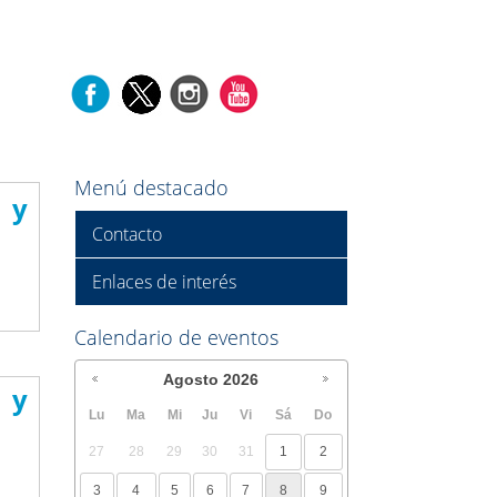
Menú destacado
s y
Contacto
Enlaces de interés
Calendario de eventos
Agosto
2026
n y
Lu
Ma
Mi
Ju
Vi
Sá
Do
27
28
29
30
31
1
2
3
4
5
6
7
8
9