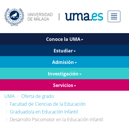
Menú
Conoce la UMA
Estudiar
Admisión
Investigación
Servicios
UMA
Oferta de grado
Facultad de Ciencias de la Educación
Graduado/a en Educación Infantil
Desarrollo Psicomotor en la Educación Infantil