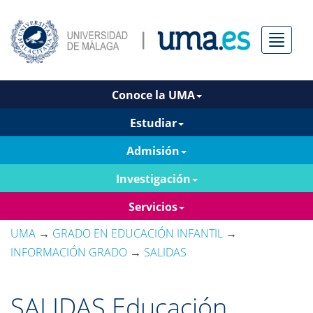
Menú
Conoce la UMA
Estudiar
Admisión
Investigación
Servicios
UMA
→
GRADO EN EDUCACIÓN INFANTIL
→
INFORMACIÓN GRADO
→
SALIDAS
SALIDAS Educación