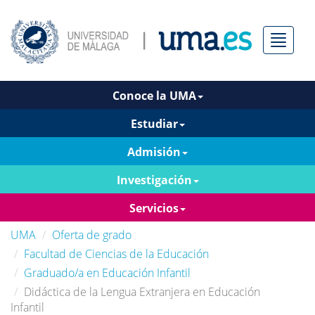
Menú
Conoce la UMA
Estudiar
Admisión
Investigación
Servicios
UMA
Oferta de grado
Facultad de Ciencias de la Educación
Graduado/a en Educación Infantil
Didáctica de la Lengua Extranjera en Educación
Infantil