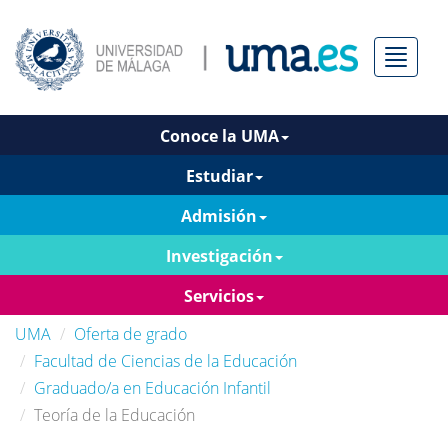
Menú
Conoce la UMA
Estudiar
Admisión
Investigación
Servicios
UMA
Oferta de grado
Facultad de Ciencias de la Educación
Graduado/a en Educación Infantil
Teoría de la Educación