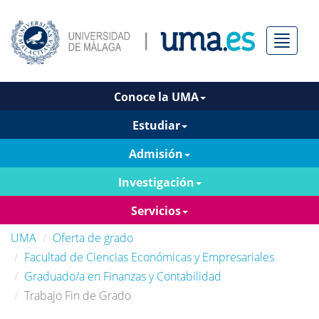
Menú
Conoce la UMA
Estudiar
Admisión
Investigación
Servicios
UMA
Oferta de grado
Facultad de Ciencias Económicas y Empresariales
Graduado/a en Finanzas y Contabilidad
Trabajo Fin de Grado