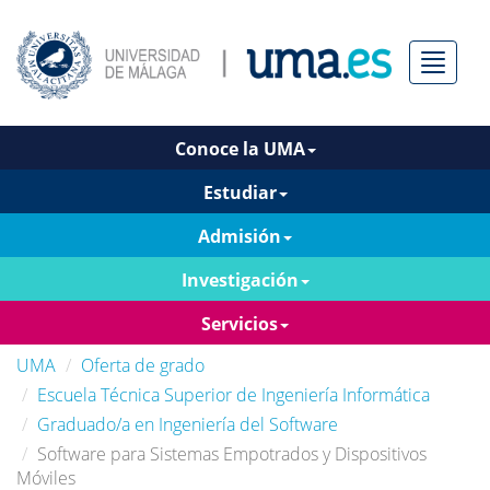
Menú
Conoce la UMA
Estudiar
Admisión
Investigación
Servicios
UMA
Oferta de grado
Escuela Técnica Superior de Ingeniería Informática
Graduado/a en Ingeniería del Software
Software para Sistemas Empotrados y Dispositivos
Móviles