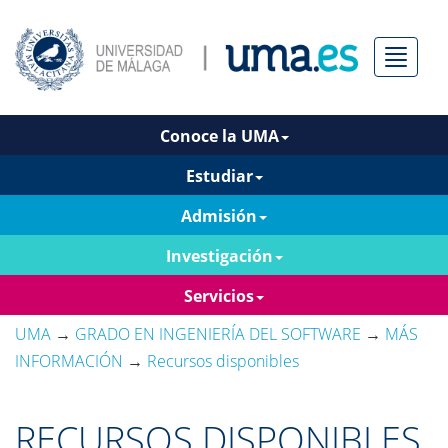
Menú
Conoce la UMA
Estudiar
Admisión
Investigación
Servicios
UMA
→
GRADO EN INGENIERÍA DEL SOFTWARE
→
MÁS
INFORMACIÓN
→
Recursos disponibles
RECURSOS DISPONIBLES