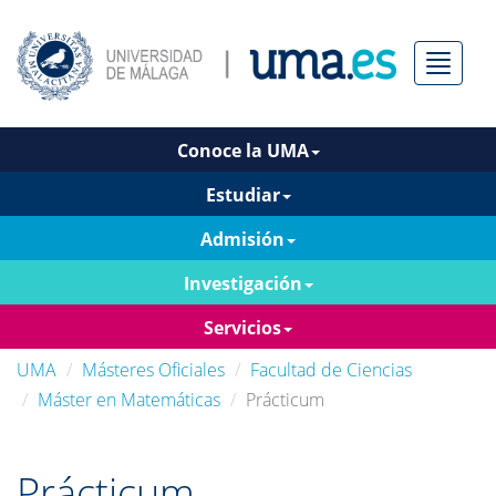
Menú
Conoce la UMA
Estudiar
Admisión
Investigación
Servicios
UMA
Másteres Oficiales
Facultad de Ciencias
Máster en Matemáticas
Prácticum
Prácticum