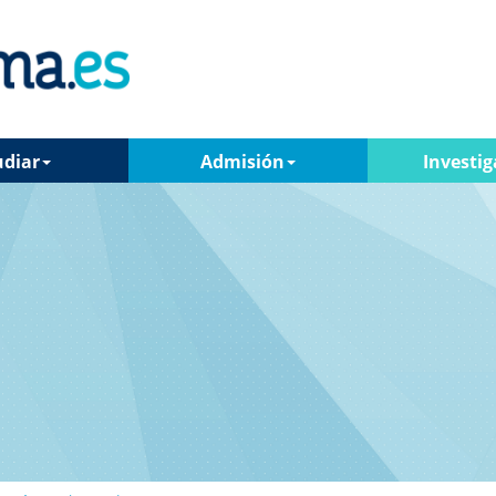
udiar
Admisión
Investig