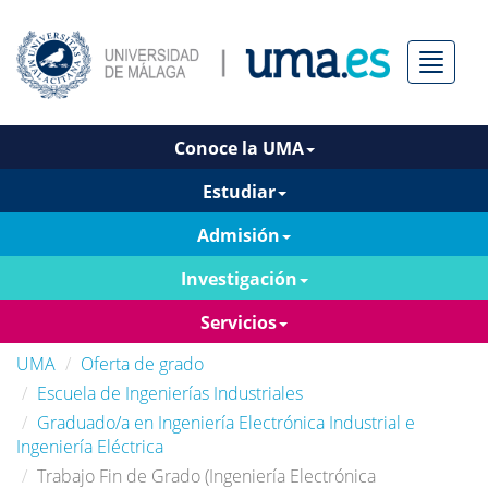
Menú
Conoce la UMA
Estudiar
Admisión
Investigación
Servicios
UMA
Oferta de grado
Escuela de Ingenierías Industriales
Graduado/a en Ingeniería Electrónica Industrial e
Ingeniería Eléctrica
Trabajo Fin de Grado (Ingeniería Electrónica