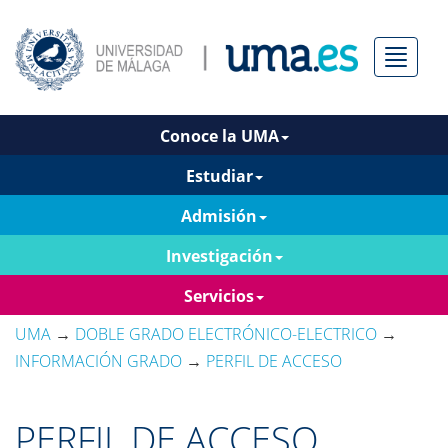
Menú
Conoce la UMA
Estudiar
Admisión
Investigación
Servicios
UMA
→
DOBLE GRADO ELECTRÓNICO-ELECTRICO
→
INFORMACIÓN GRADO
→
PERFIL DE ACCESO
PERFIL DE ACCESO