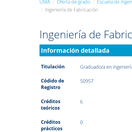
UMA
Oferta de grado
Escuela de Ingeni
Ingeniería de Fabricación
Ingeniería de Fabri
Información detallada
Titulación
Graduado/a en Ingeniería 
Códido de
50957
Registro
Créditos
6
teóricos
Créditos
0
prácticos