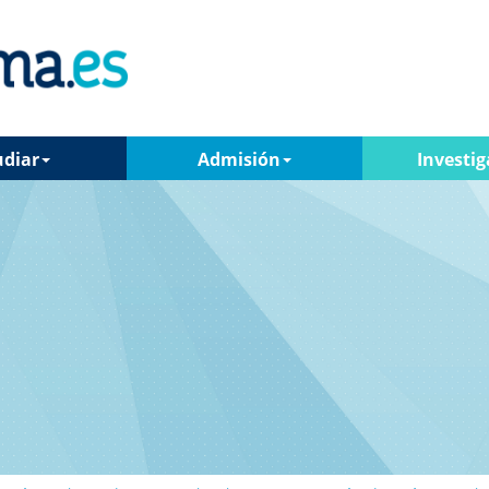
udiar
Admisión
Investig