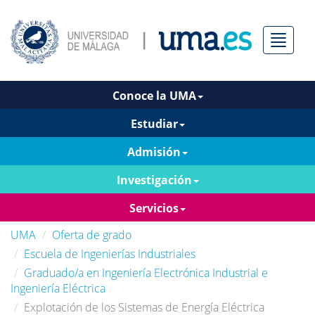
Menú
Conoce la UMA
Estudiar
Admisión
Investigación
Servicios
UMA
Oferta de grado
Escuela de Ingenierías Industriales
Graduado/a en Ingeniería Electrónica Industrial e
Ingeniería Eléctrica
Explotación de los Sistemas de Energía Eléctrica