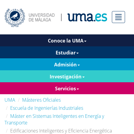
Menú
Conoce la UMA
Estudiar
Admisión
Investigación
Servicios
UMA
Másteres Oficiales
Escuela de Ingenierías Industriales
Máster en Sistemas Inteligentes en Energía y
Transporte
Edificaciones Inteligentes y Eficiencia Energética