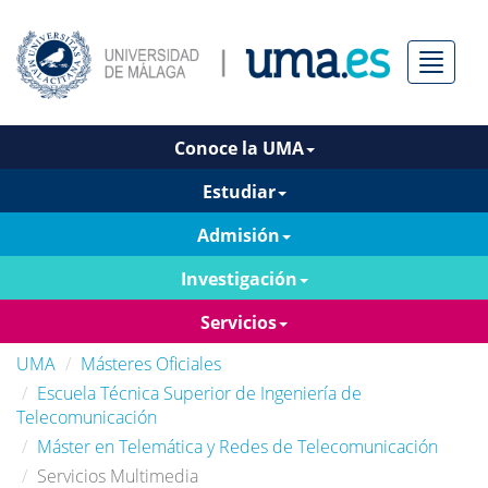
Menú
Conoce la UMA
Estudiar
Admisión
Investigación
Servicios
UMA
Másteres Oficiales
Escuela Técnica Superior de Ingeniería de
Telecomunicación
Máster en Telemática y Redes de Telecomunicación
Servicios Multimedia