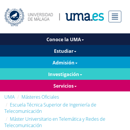
Menú
Conoce la UMA
Estudiar
Admisión
Investigación
Servicios
UMA
Másteres Oficiales
Escuela Técnica Superior de Ingeniería de
Telecomunicación
Máster Universitario en Telemática y Redes de
Telecomunicación