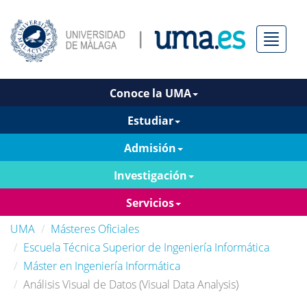
Menú
Conoce la UMA
Estudiar
Admisión
Investigación
Servicios
UMA
Másteres Oficiales
Escuela Técnica Superior de Ingeniería Informática
Máster en Ingeniería Informática
Análisis Visual de Datos (Visual Data Analysis)