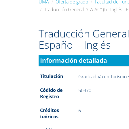
UMA
Oferta de grado
Facultad de Tur
Traducción General "CA-AC" (I) - Inglés - E
Traducción General "
Español - Inglés
Información detallada
Titulación
Graduado/a en Turismo +
Códido de
50370
Registro
Créditos
6
teóricos