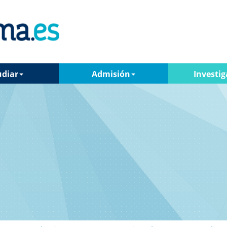
udiar
Admisión
Investig