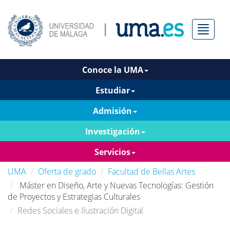
Menú
Conoce la UMA
Estudiar
Admisión
Investigación
Servicios
UMA
Oferta de grado
Facultad de Bellas Artes
Máster en Diseño, Arte y Nuevas Tecnologías: Gestión
de Proyectos y Estrategias Culturales
Redes Sociales e Ilustración Digital