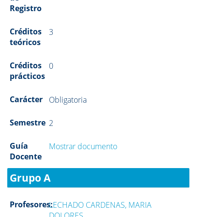
Registro
Créditos
3
teóricos
Créditos
0
prácticos
Carácter
Obligatoria
Semestre
2
Guía
Mostrar documento
Docente
Grupo A
Profesores:
LECHADO CARDENAS, MARIA
DOLORES