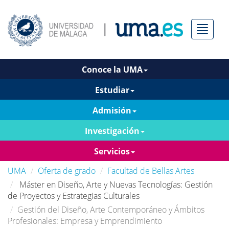
Menú
Conoce la UMA
Estudiar
Admisión
Investigación
Servicios
UMA
Oferta de grado
Facultad de Bellas Artes
Máster en Diseño, Arte y Nuevas Tecnologías: Gestión
de Proyectos y Estrategias Culturales
Gestión del Diseño, Arte Contemporáneo y Ámbitos
Profesionales: Empresa y Emprendimiento