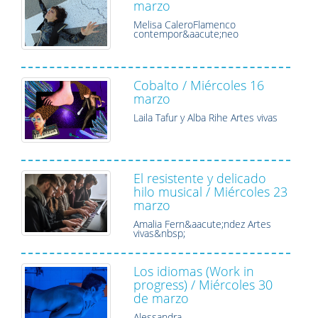
marzo
Melisa CaleroFlamenco
contempor&aacute;neo
Cobalto / Miércoles 16
marzo
Laila Tafur y Alba Rihe Artes vivas
El resistente y delicado
hilo musical / Miércoles 23
marzo
Amalia Fern&aacute;ndez Artes
vivas&nbsp;
Los idiomas (Work in
progress) / Miércoles 30
de marzo
Alessandra