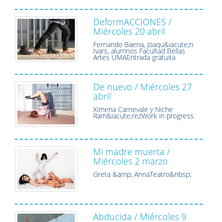
DeformACCIONES /
Miércoles 20 abril
Fernando Baena, Joaqu&iacute;n
Ivars, alumnos Facultad Bellas
Artes UMAEntrada gratuita
De nuevo / Miércoles 27
abril
Ximena Carnevale y Niche
Ram&iacute;rezWork in progress
Mi madre muerta /
Miércoles 2 marzo
Greta &amp; AnnaTeatro&nbsp;
Abducida / Miércoles 9