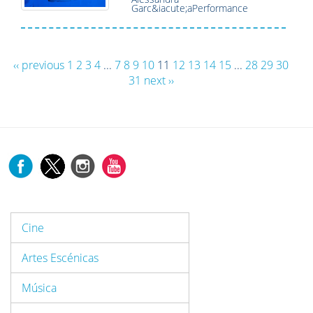
Garc&iacute;aPerformance
‹‹ previous
1
2
3
4
...
7
8
9
10
11
12
13
14
15
...
28
29
30
31
next ››
Cine
Artes Escénicas
Música