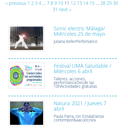
‹‹ previous
1
2
3
4
...
7
8
9
10
11
12
13
14
15
...
28
29
30
31
next ››
Sonic electric Málaga/
Miércoles 25 de mayo
Juliana KellerPerfomance
Festival UMA Saludable /
Miércoles 6 abril
Talleres, acciones,
performanceDesde las
10hActividades gratuitas
Natura 2021 / Jueves 7
abril
Paula Parra, Ion EstalaDanza
contempor&aacute;nea