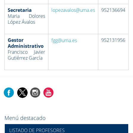
Secretaria
lopezavalos@uma.es
952136694
Maria Dolores
López Ávalos
Gestor
952131956
fgg@uma.es
Administrativo
Francisco Javier
Gutiérrez García
Menú destacado
LISTADO DE PROFESORES