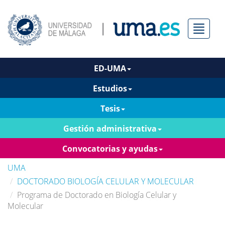
Menú
ED-UMA
Estudios
Tesis
Gestión administrativa
Convocatorias y ayudas
UMA
DOCTORADO BIOLOGÍA CELULAR Y MOLECULAR
Programa de Doctorado en Biología Celular y
Molecular