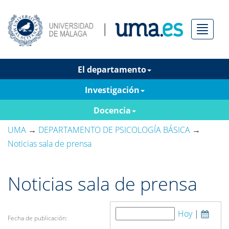
Menú
El departamento
Investigación
Docencia
UMA
→
DEPARTAMENTO DE PSICOLOGÍA BÁSICA
→
Noticias sala de prensa
Noticias sala de prensa
Hoy
|
Fecha de publicación: