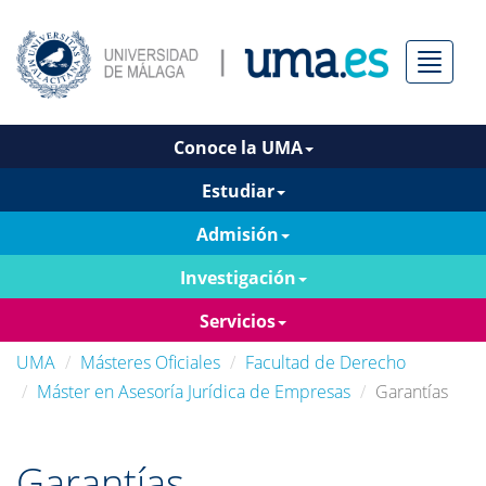
Menú
Conoce la UMA
Estudiar
Admisión
Investigación
Servicios
UMA
Másteres Oficiales
Facultad de Derecho
Máster en Asesoría Jurídica de Empresas
Garantías
Garantías