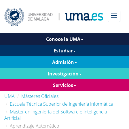
Menú
Conoce la UMA
Estudiar
Admisión
Investigación
Servicios
UMA
Másteres Oficiales
Escuela Técnica Superior de Ingeniería Informática
Máster en Ingeniería del Software e Inteligencia
Artificial
Aprendizaje Automático