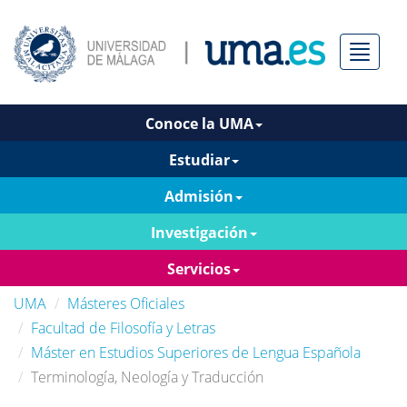
Menú
Conoce la UMA
Estudiar
Admisión
Investigación
Servicios
UMA
Másteres Oficiales
Facultad de Filosofía y Letras
Máster en Estudios Superiores de Lengua Española
Terminología, Neología y Traducción