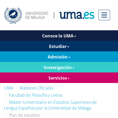
Menú
Conoce la UMA
Estudiar
Admisión
Investigación
Servicios
UMA
Másteres Oficiales
Facultad de Filosofía y Letras
Máster Universitario en Estudios Superiores de
Lengua Española por la Universidad de Málaga
Plan de estudios