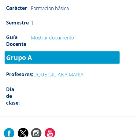
Carácter
Formación básica
Semestre
1
Guía
Mostrar documento
Docente
Grupo A
Profesores:
LUQUE GIL, ANA MARIA
Día
de
clase: