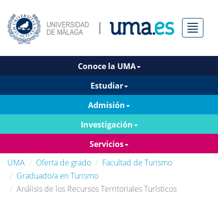
Menú
Conoce la UMA
Estudiar
Admisión
Investigación
Servicios
UMA
Oferta de grado
Facultad de Turismo
Graduado/a en Turismo
Análisis de los Recursos Territoriales Turísticos