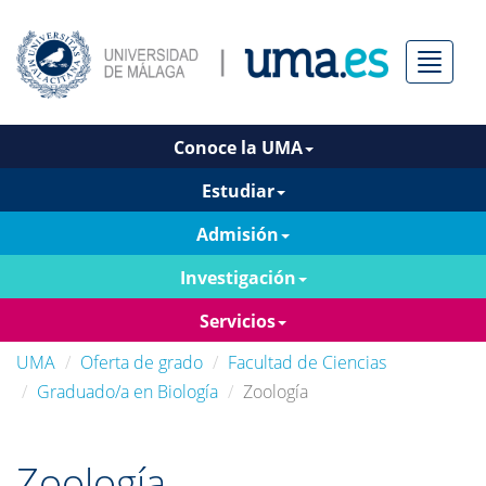
Menú
Conoce la UMA
Estudiar
Admisión
Investigación
Servicios
UMA
Oferta de grado
Facultad de Ciencias
Graduado/a en Biología
Zoología
Zoología