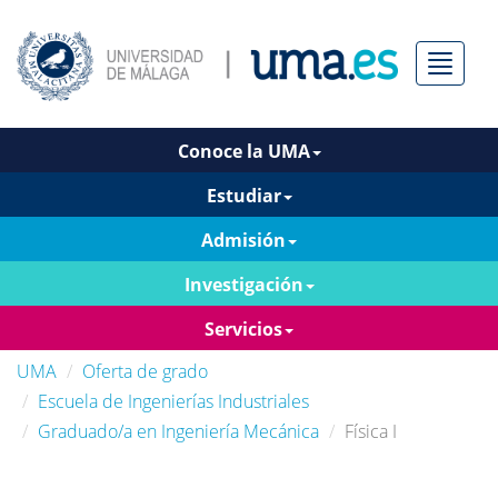
Menú
Conoce la UMA
Estudiar
Admisión
Investigación
Servicios
UMA
Oferta de grado
Escuela de Ingenierías Industriales
Graduado/a en Ingeniería Mecánica
Física I