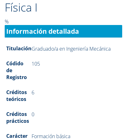
Física I
%
Información detallada
Titulación
Graduado/a en Ingeniería Mecánica
Códido
105
de
Registro
Créditos
6
teóricos
Créditos
0
prácticos
Carácter
Formación básica