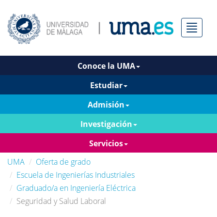
Menú
Conoce la UMA
Estudiar
Admisión
Investigación
Servicios
UMA
Oferta de grado
Escuela de Ingenierías Industriales
Graduado/a en Ingeniería Eléctrica
Seguridad y Salud Laboral