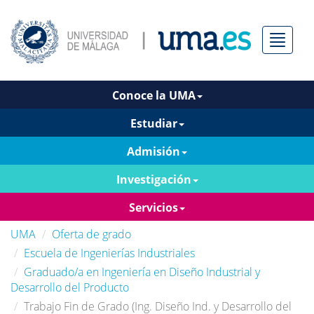
Menú
Conoce la UMA
Estudiar
Admisión
Investigación
Servicios
UMA
Oferta de grado
Escuela de Ingenierías Industriales
Graduado/a en Ingeniería en Diseño Industrial y
Desarrollo del Producto
Trabajo Fin de Grado (Ing. Diseño Ind. y Desarrollo del