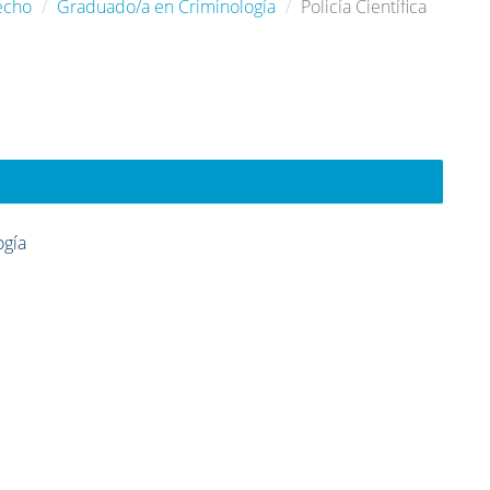
echo
Graduado/a en Criminología
Policía Científica
ogía