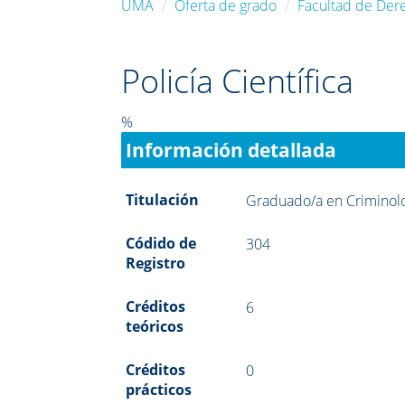
UMA
Oferta de grado
Facultad de Der
Policía Científica
%
Información detallada
Titulación
Graduado/a en Criminol
Códido de
304
Registro
Créditos
6
teóricos
Créditos
0
prácticos