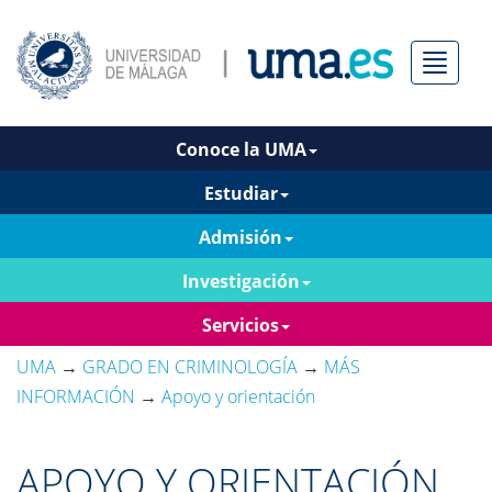
Menú
Conoce la UMA
Estudiar
Admisión
Investigación
Servicios
UMA
→
GRADO EN CRIMINOLOGÍA
→
MÁS
INFORMACIÓN
→
Apoyo y orientación
APOYO Y ORIENTACIÓN