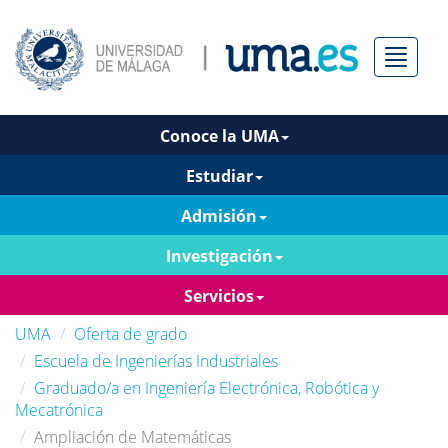
Menú
Conoce la UMA
Estudiar
Admisión
Investigación
Servicios
UMA
Oferta de grado
Escuela de Ingenierías Industriales
Graduado/a en Ingeniería Electrónica, Robótica y
Mecatrónica
Ampliación de Matemáticas