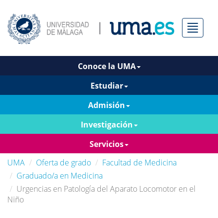
Menú
Conoce la UMA
Estudiar
Admisión
Investigación
Servicios
UMA
Oferta de grado
Facultad de Medicina
Graduado/a en Medicina
Urgencias en Patología del Aparato Locomotor en el
Niño