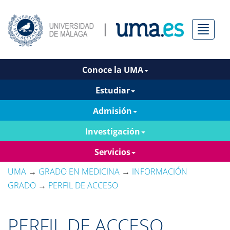
Menú
Conoce la UMA
Estudiar
Admisión
Investigación
Servicios
UMA
→
GRADO EN MEDICINA
→
INFORMACIÓN
GRADO
→
PERFIL DE ACCESO
PERFIL DE ACCESO