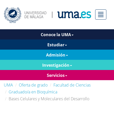
Menú
Conoce la UMA
Estudiar
Admisión
Investigación
Servicios
UMA
Oferta de grado
Facultad de Ciencias
Graduado/a en Bioquímica
Bases Celulares y Moleculares del Desarrollo