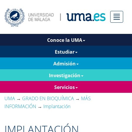
Menú
Conoce la UMA
Estudiar
Admisión
Investigación
Servicios
UMA
→
GRADO EN BIOQUÍMICA
→
MÁS
INFORMACIÓN
→
Implantación
IMPLANTACIÓN