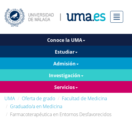
Menú
Conoce la UMA
Estudiar
Admisión
Investigación
Servicios
UMA
Oferta de grado
Facultad de Medicina
Graduado/a en Medicina
Farmacoterapéutica en Entornos Desfavorecidos