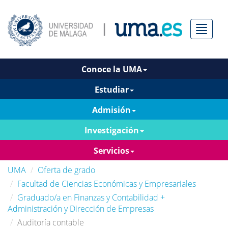
Menú
Conoce la UMA
Estudiar
Admisión
Investigación
Servicios
UMA
Oferta de grado
Facultad de Ciencias Económicas y Empresariales
Graduado/a en Finanzas y Contabilidad +
Administración y Dirección de Empresas
Auditoría contable