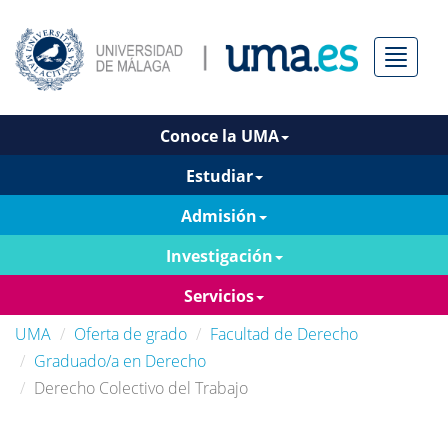
Menú
Conoce la UMA
Estudiar
Admisión
Investigación
Servicios
UMA
Oferta de grado
Facultad de Derecho
Graduado/a en Derecho
Derecho Colectivo del Trabajo