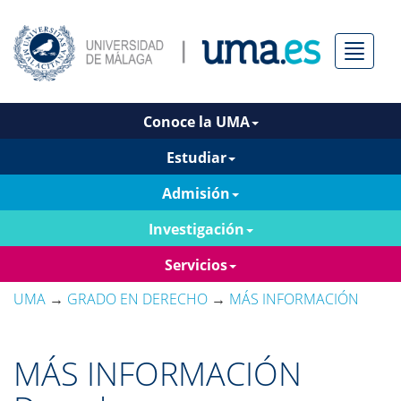
Menú
Conoce la UMA
Estudiar
Admisión
Investigación
Servicios
UMA
→
GRADO EN DERECHO
→
MÁS INFORMACIÓN
MÁS INFORMACIÓN