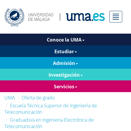
Menú
Conoce la UMA
Estudiar
Admisión
Investigación
Servicios
UMA
Oferta de grado
Escuela Técnica Superior de Ingeniería de
Telecomunicación
Graduado/a en Ingeniería Electrónica de
Telecomunicación