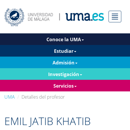
Menú
Conoce la UMA
Estudiar
Admisión
Investigación
Servicios
UMA
Detalles del profesor
EMIL JATIB KHATIB