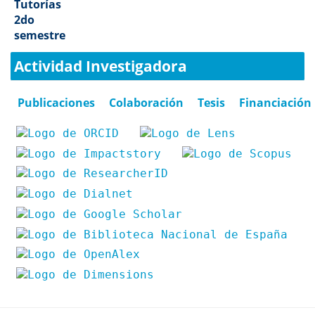
Tutorías
2do
semestre
Actividad Investigadora
Publicaciones
Colaboración
Tesis
Financiación