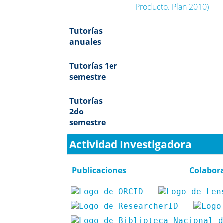
Producto. Plan 2010)
Tutorías
anuales
Tutorías 1er
semestre
Tutorías
2do
semestre
Actividad Investigadora
Publicaciones
Colabor